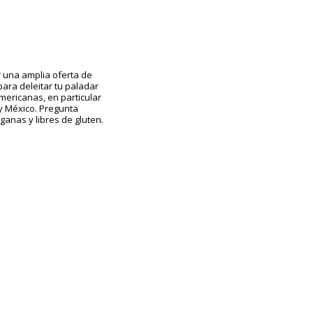
 una amplia oferta de
para deleitar tu paladar
americanas, en particular
 y México. Pregunta
anas y libres de gluten.