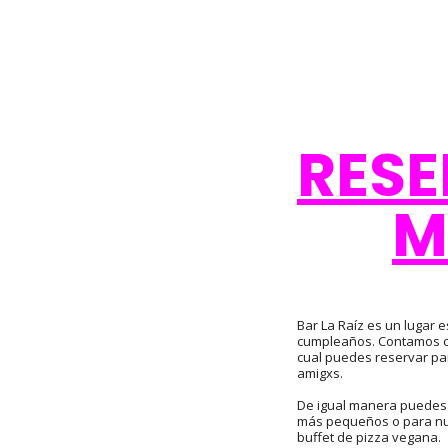
RESE
M
Bar La Raíz es un lugar 
cumpleaños. Contamos c
cual puedes reservar par
amigxs.
De igual manera puedes 
más pequeños o para nu
buffet de pizza vegana.