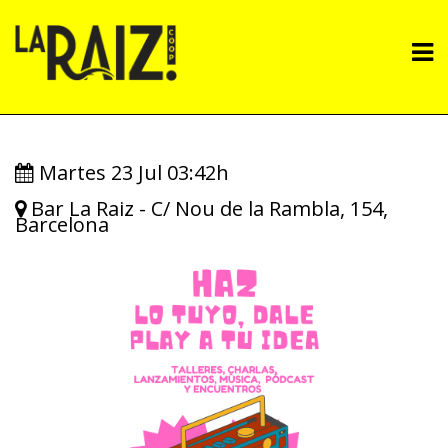
Pasar
al
M
contenido
principal
n
Martes 23 Jul 03:42h
Bar La Raiz - C/ Nou de la Rambla, 154,
Barcelona