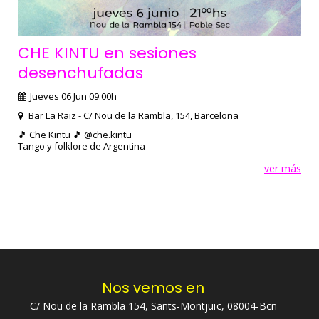
CHE KINTU en sesiones
desenchufadas
Jueves 06 Jun 09:00h
Bar La Raiz - C/ Nou de la Rambla, 154, Barcelona
🎵 Che Kintu 🎵 @che.kintu
Tango y folklore de Argentina
ver más
Nos vemos en
C/ Nou de la Rambla 154, Sants-Montjuïc, 08004-Bcn