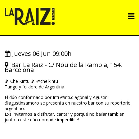
Pasar
al
M
contenido
principal
n
Jueves 06 Jun 09:00h
Bar La Raiz - C/ Nou de la Rambla, 154,
Barcelona
🎵 Che Kintu 🎵 @che.kintu
Tango y folklore de Argentina
El dúo conformado por Inti @inti.diagonal y Agustín
@agustinsamoro se presenta en nuestro bar con su repertorio
argentino.
Lxs invitamos a disfrutar, cantar y porqué no bailar también
junto a este dúo nómade imperdible!