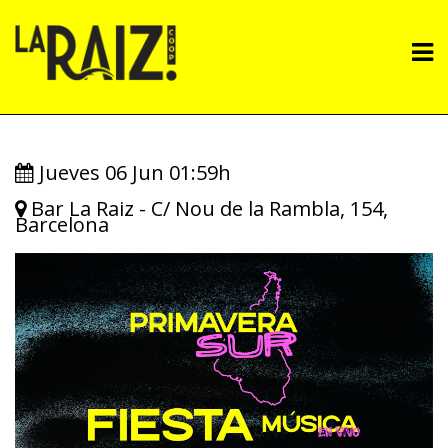
Pasar
al
M
contenido
principal
n
Jueves 06 Jun 01:59h
Bar La Raiz - C/ Nou de la Rambla, 154,
Barcelona