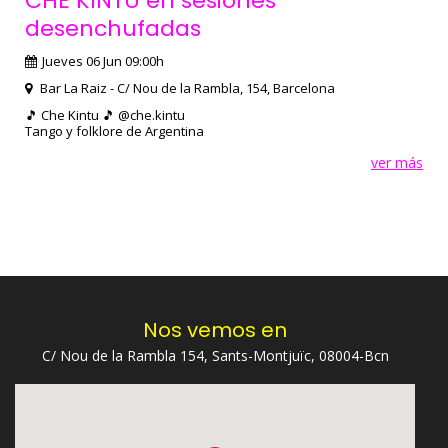
CHE KINTU en sesiones
desenchufadas
Jueves 06 Jun 09:00h
Bar La Raiz - C/ Nou de la Rambla, 154, Barcelona
🎵 Che Kintu 🎵 @che.kintu
Tango y folklore de Argentina
ver más
Nos vemos en
C/ Nou de la Rambla 154, Sants-Montjuïc, 08004-Bcn