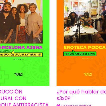
DUCCIÓN
¿Por qué hablar d
TURAL CON
s3x0?
QUE ANTIRRACISTA
La Eroteca Pódcast