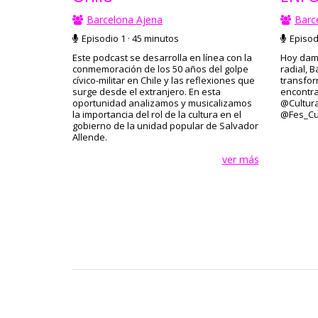
Barc
Barcelona Ajena
Episodi
Episodio 1 · 45 minutos
Hoy damo
Este podcast se desarrolla en línea con la
radial, 
conmemoración de los 50 años del golpe
transfor
cívico-militar en Chile y las reflexiones que
encontra
surge desde el extranjero. En esta
@Cultura
oportunidad analizamos y musicalizamos
@Fes_Cul
la importancia del rol de la cultura en el
gobierno de la unidad popular de Salvador
Allende.
ver más