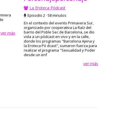
La Eroteca Pódcast
primera
Episodio 2 · 58 minutos
de
En el contexto del evento Primavera Sur,
organizado por cooperativa La Raíz del
barrio del Poble Sec de Barcelona, se dio
ver más
vida a un pódcast en vivo y en la calle,
donde los programas "Barcelona Ajena y
la Eroteca Pó dcast", sumaron fuerza para
realizar el programa "Sexualidad y Poder
desde un enf
ver más