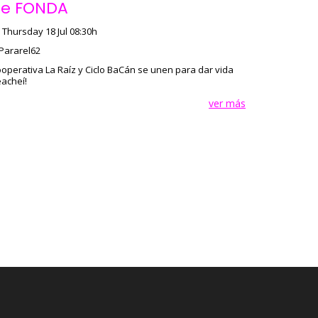
e FONDA
Thursday 18 Jul 08:30h
Pararel62
operativa La Raíz y Ciclo BaCán se unen para dar vida
acheí!
ver más