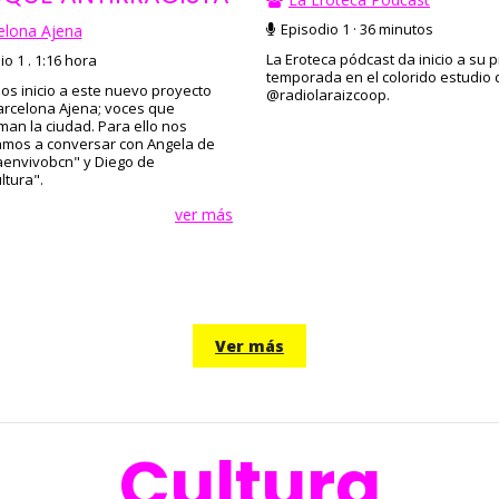
Episodio 1 · 36 minutos
elona Ajena
La Eroteca pódcast da inicio a su 
o 1 . 1:16 hora
temporada en el colorido estudio 
s inicio a este nuevo proyecto
@radiolaraizcoop.
Barcelona Ajena; voces que
man la ciudad. Para ello nos
mos a conversar con Angela de
envivobcn" y Diego de
tura".
ver más
Ver más
Cultura