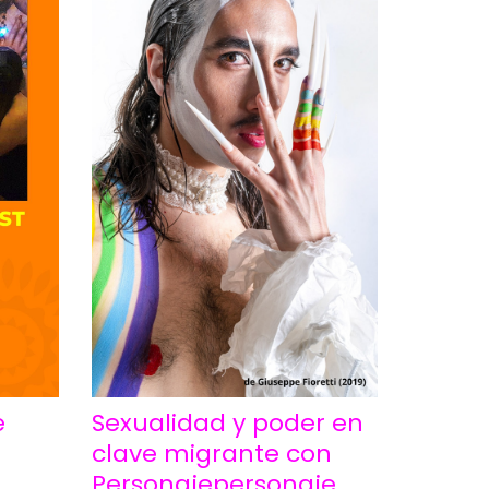
Sexualidad y poder en
e
clave migrante con
Personajepersonaje